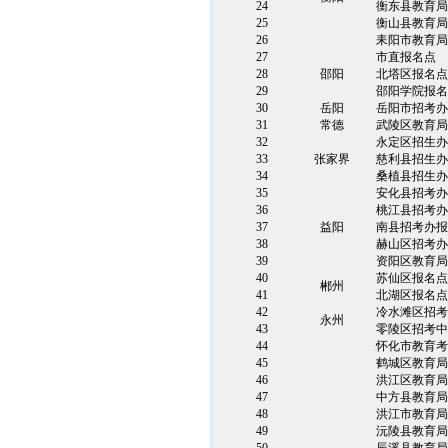
24
衡东县教育局
25
衡山县教育局
26
耒阳市教育局
27
市直报名点
28
邵阳
北塔区报名点
29
邵阳学院报名
30
岳阳
岳阳市招考办
31
常德
武陵区教育局
32
永定区招生办
33
张家界
慈利县招生办
34
桑植县招生办
35
安化县招考办
36
桃江县招考办
37
益阳
南县招考办报
38
赫山区招考办
39
资阳区教育局
40
苏仙区报名点
郴州
41
北湖区报名点
42
冷水滩区招考
永州
43
零陵区招考中
44
怀化市教育考
45
鹤城区教育局
46
洪江区教育局
47
中方县教育局
48
洪江市教育局
49
沅陵县教育局