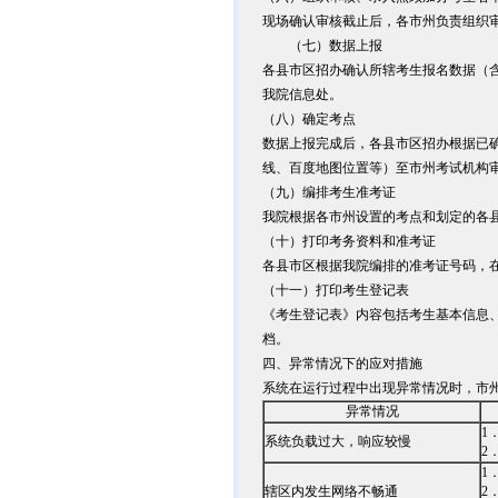
现场确认审核截止后，各市州负责组织审
（七）数据上报
各县市区招办确认所辖考生报名数据（
我院信息处。
（八）确定考点
数据上报完成后，各县市区招办根据已
线、百度地图位置等）至市州考试机构
（九）编排考生准考证
我院根据各市州设置的考点和划定的各
（十）打印考务资料和准考证
各县市区根据我院编排的准考证号码，在
（十一）打印考生登记表
《考生登记表》内容包括考生基本信息
档。
四、异常情况下的应对措施
系统在运行过程中出现异常情况时，市
异常情况
1
系统负载过大，响应较慢
2
1
辖区内发生网络不畅通
2