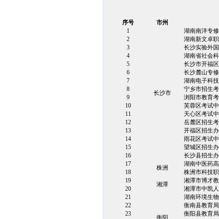
序号
市州
1
湖南南洋专修
2
湖南新文卓职
3
长沙实验外国
4
湖南省社会科
5
长沙市开福区
6
长沙麓山专修
7
湖南电子科技
8
宁乡市招生考
长沙市
9
浏阳市教育考
10
芙蓉区考试中
11
天心区考试中
12
岳麓区招生考
13
开福区招生办
14
雨花区考试中
15
望城区招生办
16
长沙县招生办
17
湖南中医药高
株洲
18
株洲市科技职
19
湘潭市博才教
湘潭
20
湘潭市中凯人
21
湖南环境生物
22
衡南县教育局
23
衡阳县教育局
衡阳