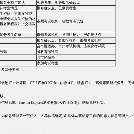
生报名审核与确认
相关考生、相关报名确认点
认考生情况
报名确认点、已缴费考生
生资格。市州在9月21
申请免试入学资格的材
市州考试机构、省教育考试院
报名流程表》上交省教
加分考生名单。
市州考试机构、县市区招办、报名确认点
报名确认点、县市区招办、市州考试机构
县市区招办、市州考试机构、省教育考试院
号码
省教育考试院
县市区招办
参加考试考生
及其他要求
配置：计算机（CPU 四核3.0GHz，内存４G、硬盘1T）、高像素数码摄像头、
文版。
、Internet Explorer浏览器(6.0及以上版本)、防病毒软件等。
人为信息管理第一责任人。各单位需确定1名具体从事信息工作的同志为信息管理员，