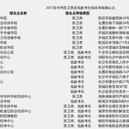
2017各市州医卫类及低龄考生报名审核确认点
报名点名称
报名点审核类型
学院
医卫类
雨花亭新建西路18
业培训学校
医卫类
岳麓区桃子湖路56
语专修学院
医卫类
岳麓区枫林一路73
学专修学院
医卫类
开福区德雅村湖南
卫培进修学校
医卫类
开福区芙蓉中路一段
学校
医卫类
雨花区井湾路271
职业学院
医卫类
长沙市望城区雷锋
试办公室
医卫类、低龄考生
宁乡市玉檀街道花
试中心
医卫类、低龄考生
浏阳市白沙中路49
心
低龄考生
长沙市芙蓉区人民中
心
低龄考生
长沙市蔡锷南路小古
试办公室
低龄考生
岳麓区银盆南路25
低龄考生
长沙市开福区六堆子
心
低龄考生
长沙市曙光中路27
低龄考生
望城区教育局307室
低龄考生
长沙县星沙街道东
等专科学校培训中心
医卫类
湖南省株洲市芦淞区
业学校
低龄考生
株洲汉华国际B座81
育培训学校
医卫类、低龄考生
湘潭市岳塘区芙蓉中
机速记职业培训中心
医卫类、低龄考生
湘潭市雨湖区解放北
职院继教部
医卫类、低龄考生
湖南省衡阳市石鼓区
招考中心
医卫类、低龄考生
衡阳市衡南县云集镇
招考中心
医卫类、低龄考生
衡阳市衡阳县西渡镇