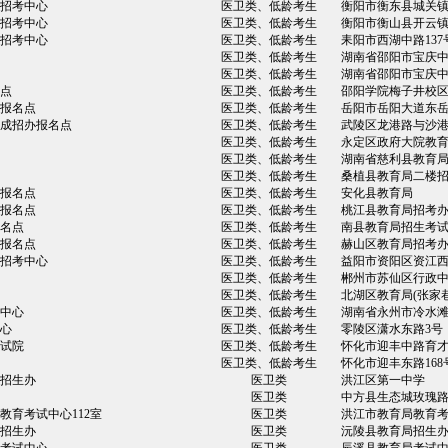
招考中心
医卫类、低龄考生
衡阳市衡东县城关镇
招考中心
医卫类、低龄考生
衡阳市衡山县开云镇
招考中心
医卫类、低龄考生
耒阳市西湖中路137
医卫类、低龄考生
湖南省邵阳市宝庆中
医卫类、低龄考生
湖南省邵阳市宝庆中
点
医卫类、低龄考生
邵阳学院梅子井校
报名点
医卫类、低龄考生
岳阳市岳阳大道东
成招办报名点
医卫类、低龄考生
武陵区龙港路与沙
医卫类、低龄考生
永定区政府大院教
医卫类、低龄考生
湖南省慈利县教育
医卫类、低龄考生
桑植县教育局二楼
报名点
医卫类、低龄考生
安化县教育局
报名点
医卫类、低龄考生
桃江县教育局招考
名点
医卫类、低龄考生
南县教育局招生考
报名点
医卫类、低龄考生
赫山区教育局招考
招考中心
医卫类、低龄考生
益阳市资阳区资江西
医卫类、低龄考生
郴州市苏仙区行政中
医卫类、低龄考生
北湖区教育局(张家
中心
医卫类、低龄考生
湖南省永州市冷水
心
医卫类、低龄考生
零陵区潇水东路3号
试院
医卫类、低龄考生
怀化市迎丰中路育才
医卫类、低龄考生
怀化市迎丰东路168
招生办
医卫类
洪江区第一中学
医卫类
中方县生态城玫瑰路
教育考试中心112室
医卫类
洪江市教育局教育
招生办
医卫类
沅陵县教育局招生