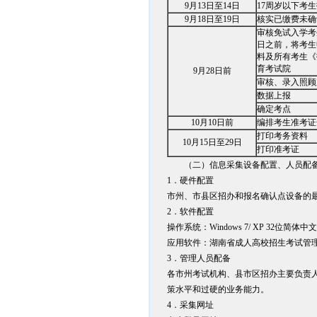
9月13日至14日
17周岁以下考
9月18日至19日
核实已缴费未确
审核免试入学考
日之前，将考生
料及所有考生《
育考试院
9月28日前
审核、录入照顾
数据上报
确定考点
10月10日前
编排考生准考证
打印考务资料
10月15日至29日
打印准考证
（二）信息采集设备配置、人员配备
1．硬件配置
市州、市县区招办和报名确认点设备的最低
2．软件配置
操作系统：Windows 7/ XP 32位简体中
应用软件：湖南省成人高校招生考试管理信息系统
3．管理人员配备
各市州考试机构、县市区招办主要负责
策水平和过硬的业务能力。
4．采集网址