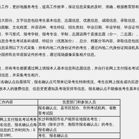
工作，更好地服务考生，提高工作效率，保证信息采集的及时、准确，根据教育部有
两大部分。文字信息包括考生基本信息、志愿信息、优惠信息、成绩信息、录取信息、
治面貌、文化程度、外语语种、考生特征、招生类别、毕业日期、毕业学校、毕业证书
类、学习形式、报考学校、报考专业、学制，志愿设两个直接志愿（分一、二志愿），
信息含考生考试各科成绩、特征分（优惠加分）、总分、档案分等内容。录取信息包括
信息采用以下方式采集：持有内地二代身份证件的考生，通过内地二代身份证阅读机具
外国侨民在华居留证件的考生，通过现场摄像采集相片信息。
息，所有考生都要通过网上填报本人基本信息和志愿信息，并自行在网上支付报名考试
愿信息，并采集考生相片。
报名确认点自愿填写，报名确认点可用来记录考生特殊情况。考生在网上报名成功后进
接收本人的缴费信息、信息变更通知及考场安排等信息。报名确认点不能修改考生基本
工作内容
负责部门和参加人员
报名确认点、县市区招办、市州考试机构、省教
育考试院
长沙和衡阳市在户籍所在地报名考生；
网上支付报名考试考务
其他（除长沙市、衡阳市报名确认点）的考生、
名信息。报名确认点每
报名确认点
信息的工作时间为：8
至18时。
考生、报名确认点