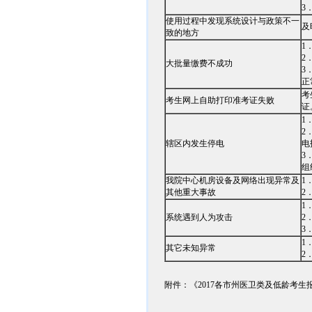
3
使用过程中发现系统设计与政策不一
及
致的地方
1
2
大批量缴费不成功
3
正
考
考生网上自助打印准考证失败
证
1
2
辖区内发生停电
电
3
组
我院中心机房设备及网络出现异常及
1
其他重大事故
2
1
系统遇到人为攻击
2
3
1
其它未知异常
2
附件：《2017各市州医卫类及低龄考生