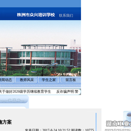
联系我们
新闻动态
教师风采
学生之家
留言板
2026级学历继续教育学生
反诈骗声明:警惕不法分子冒充”退费”实施诈骗
湖南
施方案
发表日期：2017-8-24 10:21:52 阅读数：10775