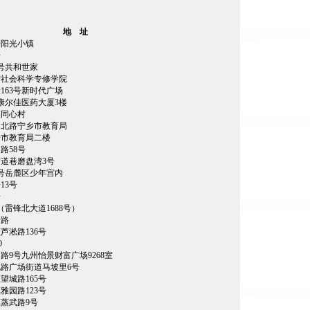
地
址
号阳光小镇
号
7号共和世家
省社会科学专修学院
163号新时代广场
号康尔佳医药大厦3楼
镇同心村
明北路宁乡市教育局
号市教育局二楼
路58号
道巷磨盘湾3号
4号岳麓区少年宫内
13号
号
（雷锋北大道1688号）
一路
芦淞路136号
0
路9号九州怡景财富广场9268室
路广场街道马坡里6号
望城路165号
雅园路123号
蒸武路9号