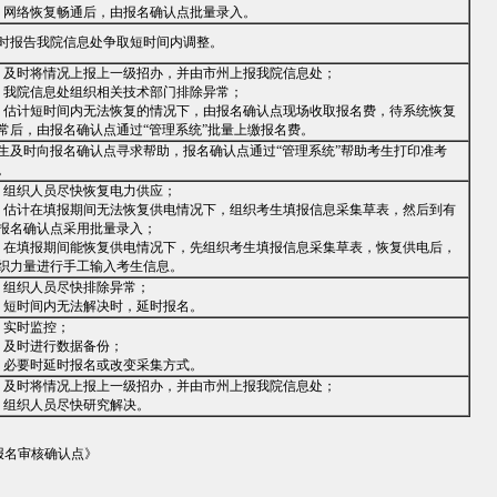
．网络恢复畅通后，由报名确认点批量录入。
时报告我院信息处争取短时间内调整。
．及时将情况上报上一级招办，并由市州上报我院信息处；
．我院信息处组织相关技术部门排除异常；
．估计短时间内无法恢复的情况下，由报名确认点现场收取报名费，待系统恢复
常后，由报名确认点通过“管理系统”批量上缴报名费。
生及时向报名确认点寻求帮助，报名确认点通过“管理系统”帮助考生打印准考
。
．组织人员尽快恢复电力供应；
．估计在填报期间无法恢复供电情况下，组织考生填报信息采集草表，然后到有
报名确认点采用批量录入；
．在填报期间能恢复供电情况下，先组织考生填报信息采集草表，恢复供电后，
织力量进行手工输入考生信息。
．组织人员尽快排除异常；
．短时间内无法解决时，延时报名。
．实时监控；
．及时进行数据备份；
．必要时延时报名或改变采集方式。
．及时将情况上报上一级招办，并由市州上报我院信息处；
．组织人员尽快研究解决。
报名审核确认点》