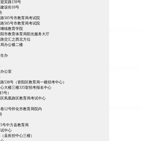
迎宾路159号
建设街10号
号
路505号市教育局考试院
路505号市教育局考试院
区继续教育学院
岳阳市教育体育局阳光服务大厅
港路交汇之西北方位
育局办公楼二楼
局
招生办
办
试办公室
办
路538号（资阳区教育局一楼招考中心）
心大楼三楼335室招考报名中心
巷5号）
滩区凤凰路区教育局考试中心
巷12号怀化市教育局院内
号
5号中方县教育局
考试中心
办（县疾控中心三楼）