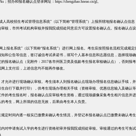
cn/ks；招办和报名确认点登录网址：https://chengzhao.hneao.cn/gl。
成人高校招生考试管理信息系统”（以下简称“管理系统”）上报所辖地报名确认点信
构审核，市州考试机构审核并报我院成招处同意后方可设置报名确认点。报名确认点设
网上报名系统”（以下简称“报名系统”）进行网上报名。考生应按照报名流程完成规
须知和公告等信息，签订诚信考试承诺书，填写个人基本信息和志愿信息，选择现场确
的报名确认点（见附件：2017各市州医卫类及低龄考生报名审核确认点），否则报
成网上支付后，上述信息均不能再作修改。
，才允许进行现场确认审核。考生须本人到报名确认点现场办理报名信息确认手续，并
考生自行下载并打印），供考生现场办理相关手续（资格审核、优惠信息输入及确认等
证件的考生报名时，报名确认点应审核考生资格，通过现场摄像采集考生相片信息并进
认的考生，网上所填的信息无效，后果由考生本人负责。
在规定时间内逐一核实已缴费未确认考生情况，并登记本报名确认点已缴费未确认考生
间内对申请免试入学的考生进行资格初审并报我院成招处审核。审核通过的考生可免试
单