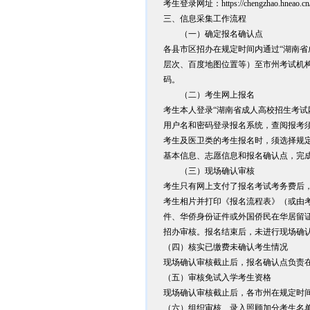
考生登录网址：https://chengzhao.hneao.
三、信息采集工作流程
（一）确定报名确认点
各县市区招办在规定时间内通过“湖南省
层次、百度地图位置等）至市州考试机
码。
（二）考生网上报名
考生本人登录“湖南省成人高校招生考试
用户名和密码登录报名系统，查阅报考
考生及医卫类的考生报名时，须选择规定
基本信息、志愿信息和报名确认点，完
（三）现场确认审核
考生只有网上支付了报名考试考务费后
考生相片并打印《报名流程表》（或由
件、华侨身份证件或外国侨民在华居留
招办审核。报名结束后，未进行现场确
（四）核实已缴费未确认考生情况
现场确认审核截止后，报名确认点负责
（五）审核免试入学考生资格
现场确认审核截止后，各市州在规定时
（六）组织审核、录入照顾加分考生名