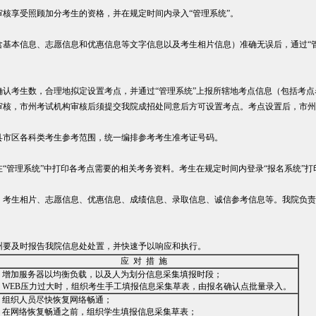
核享受照顾加分考生的资格，并在规定时间内录入“管理系统”。
含基本信息、志愿信息和优惠信息等文字信息以及考生相片信息）准确无误后，通过“
确认考生数，合理地拟定设置考点，并通过“管理系统”上报所辖地考点信息（包括考
审核，市州考试机构审核后须提交我院成招处同意后方可设置考点。考点设置后，市州
县市区各科类考生参考范围，统一编排参考考生准考证号码。
“管理系统”中打印各考点需要的相关考务资料。考生在规定时间内登录“报名系统”
、考生相片、志愿信息、优惠信息、成绩信息、录取信息、诚信参考信息等。我院负责
州要及时报告我院信息处处置，并快速予以响应和执行。
应 对 措 施
．增加服务器以均衡负载，以及人为划分信息采集填报时段；
．WEB压力过大时，组织考生手工填报信息采集草表，由报名确认点批量录入。
．组织人员尽快恢复网络畅通；
．在网络恢复畅通之前，组织学生填报信息采集草表；