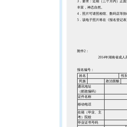
3．要求：近期（三个月内）正
丰富，神态自然。
4．照片可请照相馆、数码店等
5．该电子照片将在《报名登记
附件2：
2014年湖南省成
报名编号：
姓名
性
民族
政治面貌
通讯地址
（邮政编码）
证件名称
移动电话
在籍（毕业、主
考）院校
毕业证书号码