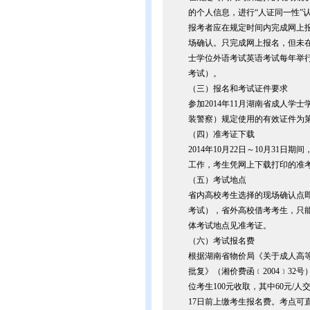
的个人信息，进行“人证同一性”
报考者应在规定时间内完成网上
场确认。只完成网上报名，但未
士学位外语考试英语考试每年举
考试）。
（三）报名和考试证件要求
参加2014年11月湖南省成人
装警察）规定使用的有效证件为
（四）准考证下载
2014年10月22日～10月3
工作，考生凭网上下载打印的准
（五）考试地点
省内高校考生选择的现场确认点
考试），省外高校借考考生，只
体考试地点见准考证。
（六）考试报名费
根据湖南省物价局《关于成人高
批复》（湘价费函﹝2004﹞3
位考生100元收取，其中60元/
17日前上缴考生报名费。考点可