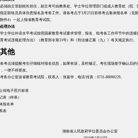
必须由主管副校长担任，副主考可由教务处、学士学位管理部门或成人教育处（院、
指定联络员具体负责报名及考务工作。请各考点于3月25日前将考点集体报名单（见附
附件4）一起上报省教育考试院。
处理办法
学士学位外语水平考试按照国家教育考试要求管理，报名、组考各工作环节中的违规
育考试违规处理办法》（教育部令第33号）和《刑法修正案（九）》有关规定执行。
其他
各考点须提醒考生仔细核对报名信息，如果有误，及时修正。考生现场签字确认后的
，一律不得更改。
考务办公室设省教育考试院，联系人：张嘉华，电话/传真：0731-88090229。
.上传电子照片标准
登记表（样表）
集体报名单
联系表
湖南省人民政府学位委员会办公室