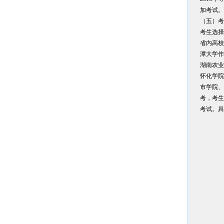
加考试。
（五）考
考生选择
省内高校
潭大学作
湖南农业
怀化学院
市学院、
考，考生
考试。具