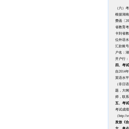
（六）考
根据湖南
费函〔2
省教育考
卡到省教
位外语水
汇款账号：3
户名：湖
开户行：
四、考试
自201
英语水平
（非日语
题，大纲
师，联系电
五、考试
考试成绩
（
http://
发放《合
六、考点