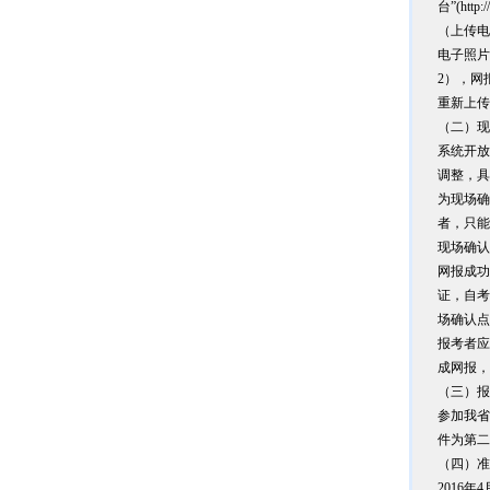
台”(htt
（上传电
电子照片
2），网
重新上传
（二）现
系统开放
调整，具
为现场确
者，只能选
现场确认
网报成功
证，自考
场确认点
报考者应
成网报，
（三）报
参加我省
件为第二
（四）准
2016