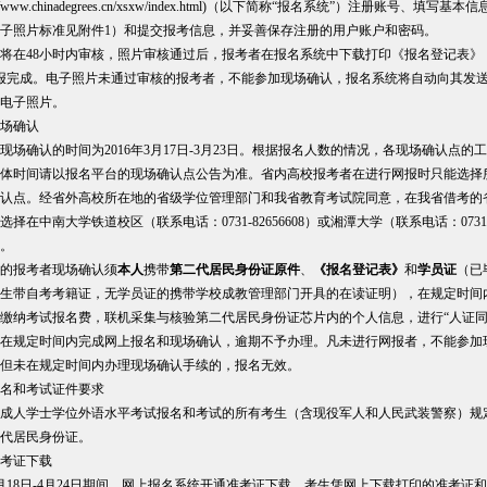
p://www.chinadegrees.cn/xsxw/index.html)（以下简称“报名系统”）注册账号、填
子照片标准见附件1）和提交报考信息，并妥善保存注册的用户账户和密码。
将在48小时内审核，照片审核通过后，报考者在报名系统中下载打印《报名登记表》
报完成。电子照片未通过审核的报考者，不能参加现场确认，报名系统将自动向其发
电子照片。
场确认
现场确认的时间为2016年3月17日-3月23日。根据报名人数的情况，各现场确认点的
体时间请以报名平台的现场确认点公告为准。省内高校报考者在进行网报时只能选择
认点。经省外高校所在地的省级学位管理部门和我省教育考试院同意，在我省借考的
择在中南大学铁道校区（联系电话：0731-82656608）或湘潭大学（联系电话：0731-5
。
的报考者现场确认须
本人
携带
第二代居民身份证原件
、
《报名登记表》
和
学员证
（已
生带自考考籍证，无学员证的携带学校成教管理部门开具的在读证明），在规定时间
缴纳考试报名费，联机采集与核验第二代居民身份证芯片内的个人信息，进行“人证同
在规定时间内完成网上报名和现场确认，逾期不予办理。凡未进行网报者，不能参加
但未在规定时间内办理现场确认手续的，报名无效。
名和考试证件要求
成人学士学位外语水平考试报名和考试的所有考生（含现役军人和人民武装警察）规
代居民身份证。
考证下载
年4月18日-4月24日期间，网上报名系统开通准考证下载，考生凭网上下载打印的准考证