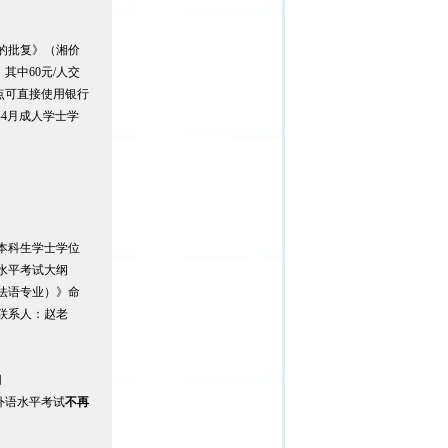
的批复》（湘价
其中60元/人交
点可直接使用银行
4月成人学士学
本科生学士学位
水平考试大纲
法语专业）》命
联系人：赵老
网
外语水平考试
不再