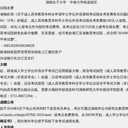
湖南女子大学
中南大学铁道校区
试报名费
省物价局《关于成人高等教育本科生申请学士学位外语课程考试报名考务费有关问题
004〕32号）的规定，成人高等教育本科学士学位外语考试报名考务费按100元/人收取。
试院，40元/人留考点作为组织考试费用。各考点应在3月25日前上缴考生报名费。考
育考试院财务处刷卡缴费、开具票据，也可将款项汇至省教育考试院，并注明“2016年
平考试费”。
68120100100249628
南省财政国库管理局非税收入汇缴结算户
兴业银行长沙江滨支行
大纲
4年起，我省成人学士学位外语水平考试已启用新版大纲，英语考试按照《成人高等教育
考试大纲（非英语专业）》命题，日语考试按照《成人高等教育本科生学士学位日语
专业）》命题，法语考试按照《成人高等教育本科生学士学位法语水平考试大纲（非
均由高等教育出版社出版。需要大纲的学校请及时与湖南师范大学外国语学院联系（
话：0731-88872294）。
成绩公布
拟于2016年6月下旬公布并同时下发至有关单位，考生可通过湖南学位与研究生教育
xwb.hnedu.cn/lianjie/HTML/1054.html
）或考点免费查询。从2005年开始，成人学士学位
格证书》
，我办将向学位授予高校下发考试成绩名册。
人员安排