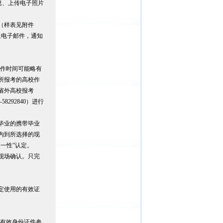
写基本信息、上传电子照片
（样表见附件
送电子邮件，通知
工作时间可能略有
所报考的高校作
省外高校报考
8292840）进行
毕业的携带毕业
内到所选择的现
一性”认定。
现场确认。只完
定使用的有效证
和有效身份证件参