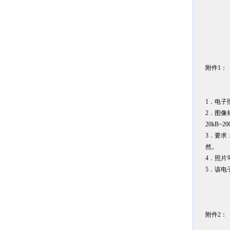
附件1：
1．电子
2．图像
20kB~2
3．要求
然。
4．照片
5．该电
附件2：