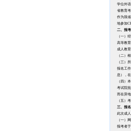
学位外语
省教育考
作为我省
地参加C
二、报考
（一）经
高等教育
成人教育
（二）根
（三）所
报名工作
息），在
（四）本
考试院批
而在异地
（五）考
三、
报名
此次成人
（一）网
报考者于