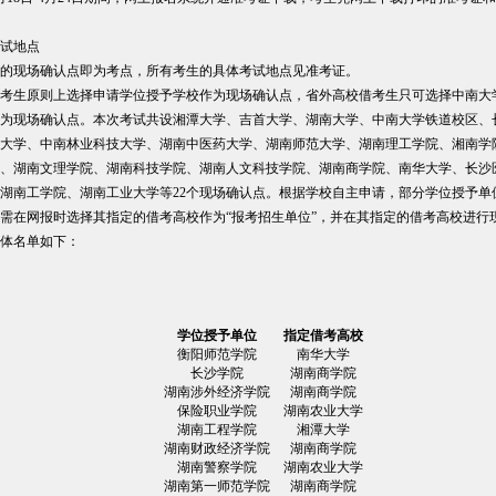
试地点
的现场确认点即为考点，所有考生的具体考试地点见准考证。
考生原则上选择申请学位授予学校作为现场确认点，省外高校借考生只可选择中南大
为现场确认点。本次考试共设湘潭大学、吉首大学、湖南大学、中南大学铁道校区、
大学、中南林业科技大学、湖南中医药大学、湖南师范大学、湖南理工学院、湘南学
、湖南文理学院、湖南科技学院、湖南人文科技学院、湖南商学院、南华大学、长沙
湖南工学院、湖南工业大学等22个现场确认点。根据学校自主申请，部分学位授予单
需在网报时选择其指定的借考高校作为“报考招生单位”，并在其指定的借考高校进行
体名单如下：
学位授予单位
指定借考高校
衡阳师范学院
南华大学
长沙学院
湖南商学院
湖南涉外经济学院
湖南商学院
保险职业学院
湖南农业大学
湖南工程学院
湘潭大学
湖南财政经济学院
湖南商学院
湖南警察学院
湖南农业大学
湖南第一师范学院
湖南商学院