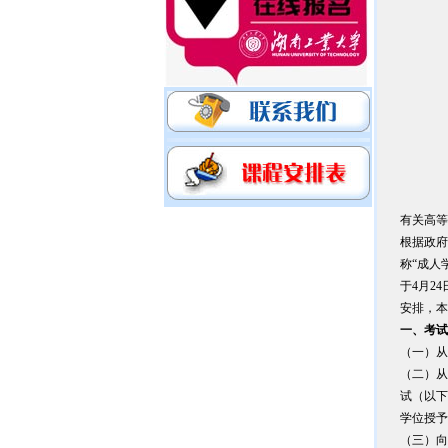
有关高等
根据政府
称“成人
于4月2
安排，本
一、考试
（一）从
（二）从
试（以下
学位授予
（三）向