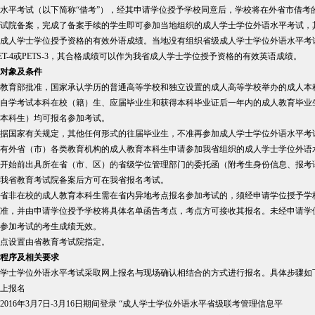
水平考试（以下简称“借考”），经其申请学位授予学校同意后，学校将在外省市借考
试院备案，完成了备案手续的学生即可参加当地组织的成人学士学位外语水平考试，
成人学士学位授予资格的有效外语成绩。当地没有组织省级成人学士学位外语水平考
ET-4或PETS-3，其合格成绩可以作为我省成人学士学位授予资格的有效英语成
对象及条件
教育部批准，国家承认学历的普通高等学校和独立设置的成人高等学校举办的成人本
自学考试本科在校（籍）生、应届毕业生和获得本科毕业证后一年内的成人教育毕业
本科生）均可报名参加考试。
据国家有关规定，其他任何形式的往届毕业生，不准再参加成人学士学位外语水平考
有外省（市）各类教育机构的成人教育本科生申请参加我省组织的成人学士学位外语
开始前出具所在省（市、区）的省级学位管理部门的委托函（附考生身份信息、报考
我省教育考试院备案后方可在我省报名考试。
省非在校的成人教育本科生需在省内异地考点报名参加考试的，须经申请学位授予学
准，并由申请学位授予学校将具体名单函告考点，考点方可接收其报名。未经申请学
参加考试的考生成绩无效。
点设置由省教育考试院指定。
程序及相关要求
学士学位外语水平考试采取网上报名与现场确认相结合的方式进行报名。具体步骤如
上报名
2016年3月7日-3月16日期间登录 “成人学士学位外语水平省级联考管理信息平