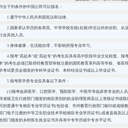
符合下列条件的中国公民可以报名：
1.遵守中华人民共和国宪法和法律。
2.国家承认学历的各类高、中等学校在校(在籍)学生以外的在职、从
社会其他人员。
3.身体健康，生活能自理，不影响所报专业学习。
4.报考“高起本”或“高起专”的考生应具有高中阶段毕业文化程度。报考
本”的考生必须已取得经教育部审核注册的国民教育系列高等学校、省高
学考试委员会颁发的专科毕业证书、本科结业证书或以上毕业证书。
5.报考医学类专业应具备以下条件：
(1)报考临床医学、口腔医学、预防医学、中医学等临床类专业的人
得省级卫生行政部门颁发的相应类别的执业助理医师及以上资格证书或取
可的普通中专相应专业学历证书(包括省、市州教育行政部门验印或省级
部门电子注册的中等卫生职业技术学校相应专业学历证书);或者县级及以
政部门颁发的乡村医生执业证书并具有中专学历或中专水平证书。