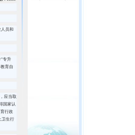
业人员和
“专升
等教育自
员，应当取
得国家认
教育行政
上卫生行