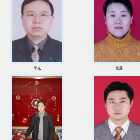
李光
焦霖