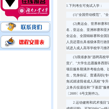
1.下列考生可免试入学：
(1)“全国劳动模范”、
(2)奥运会、世界杯赛
名，亚运会、亚洲杯赛和亚
全运会、全国锦标赛和全国
人员还需出具省级体育行政
试进入成人高等学校学习推
(3)我省参加“选聘高
贫)”、“大学生志愿服务西
项目服务期满并考核合格、以
生，凭身份证、普通高职(专
免试就读我省成人高校“专升
义务兵役退役和“下基层”服
〔2009〕6号文附件2)。
2.运动健将和武术项目
成绩证明)，可加50分(“一级