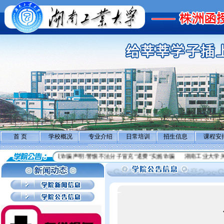
首 页
学校概况
专业介绍
日常培训
招生信息
课程安
学历继续教育学生
反诈骗声明:警惕不法分子冒充”退费”实施诈骗
湖南工业大学关